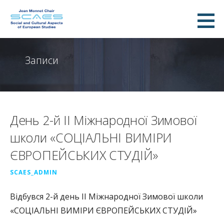
Перейти
до
scaes.info
вмісту
Записи
День 2-й ІІ Міжнародної Зимової
школи «СОЦІАЛЬНІ ВИМІРИ
ЄВРОПЕЙСЬКИХ СТУДІЙ»
SCAES_ADMIN
Відбувся 2-й день ІІ Міжнародної Зимової школи
«СОЦІАЛЬНІ ВИМІРИ ЄВРОПЕЙСЬКИХ СТУДІЙ»